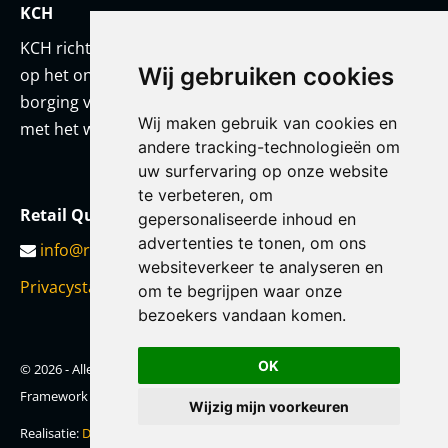
KCH
KCH richt zich met een team van onderwijskundigen
Wij gebruiken cookies
op het ontwikkelen van prestatiestandaarden en
borging van kwaliteit. KCH werkt altijd in co-creatie
Wij maken gebruik van cookies en
met het werkveld en/of met haar opdrachtgever.
andere tracking-technologieën om
uw surfervaring op onze website
te verbeteren, om
Retail Qualification Framework
gepersonaliseerde inhoud en
advertenties te tonen, om ons
info@retailqf.nl
websiteverkeer te analyseren en
Privacystatement
om te begrijpen waar onze
bezoekers vandaan komen.
OK
© 2026 - Alle rechten voorbehouden - Retail Qualification
Framework
Wijzig mijn voorkeuren
Realisatie:
Doelbewust Online Marketing