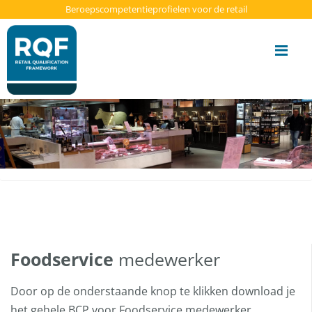
Update cookies preferences
Beroepscompetentieprofielen voor de retail
Me
Foodservice
medewerker
Door op de onderstaande knop te klikken download je
het gehele BCP voor Foodservice medewerker.