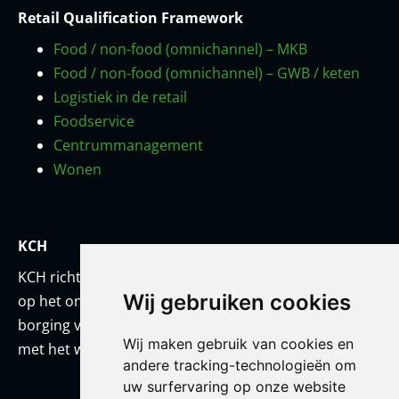
Retail Qualification Framework
Food / non-food (omnichannel) – MKB
Food / non-food (omnichannel) – GWB / keten
Logistiek in de retail
Foodservice
Centrummanagement
Wonen
KCH
KCH richt zich met een team van onderwijskundigen
Wij gebruiken cookies
op het ontwikkelen van prestatiestandaarden en
borging van kwaliteit. KCH werkt altijd in co-creatie
Wij maken gebruik van cookies en
met het werkveld en/of met haar opdrachtgever.
andere tracking-technologieën om
uw surfervaring op onze website