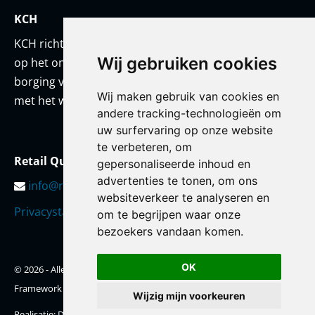
KCH
KCH richt zich met een team van onderwijskundigen
Wij gebruiken cookies
op het ontwikkelen van prestatiestandaarden en
borging van kwaliteit. KCH werkt altijd in co-creatie
Wij maken gebruik van cookies en
met het werkveld en/of met haar opdrachtgever.
andere tracking-technologieën om
uw surfervaring op onze website
te verbeteren, om
Retail Qualification Framework
gepersonaliseerde inhoud en
advertenties te tonen, om ons
info@retailqf.nl
websiteverkeer te analyseren en
Privacystatement
om te begrijpen waar onze
bezoekers vandaan komen.
OK
© 2026 - Alle rechten voorbehouden - Retail Qualification
Framework
Wijzig mijn voorkeuren
Realisatie:
Doelbewust Online Marketing