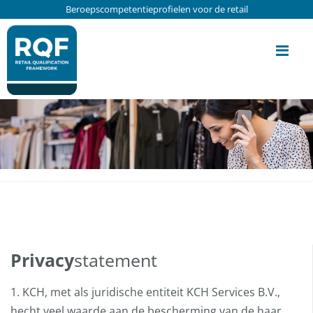
Update cookies preferences
Beroepscompetentieprofielen voor de retail
Me
Privacy
statement
1. KCH, met als juridische entiteit KCH Services B.V.,
hecht veel waarde aan de bescherming van de haar