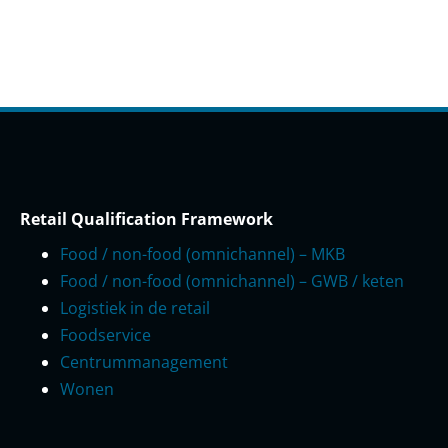
Retail Qualification Framework
Food / non-food (omnichannel) – MKB
Food / non-food (omnichannel) – GWB / keten
Logistiek in de retail
Foodservice
Centrummanagement
Wonen