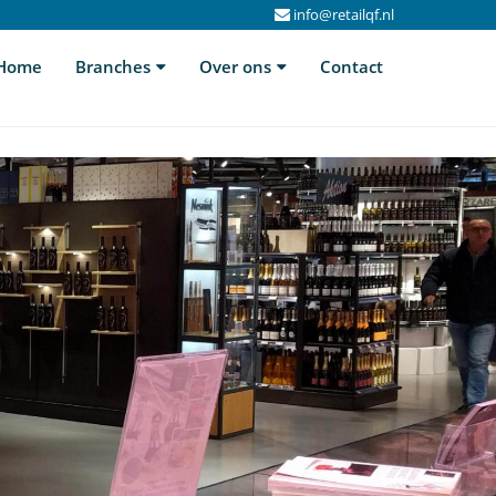
info@retailqf.nl
Home
Branches
Over ons
Contact