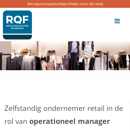
Update cookies preferences
Beroepscompetentieprofielen voor de retail
Me
Zelfstandig ondernemer retail in de
rol van
operationeel manager