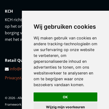
KCH
KCH richt zich met een team van onderwijskundigen
Wij gebruiken cookies
op het ontwikkelen van prestatiestandaarden en
borging van kwaliteit. KCH werkt altijd in co-creatie
Wij maken gebruik van cookies en
met het werkveld en/of met haar opdrachtgever.
andere tracking-technologieën om
uw surfervaring op onze website
te verbeteren, om
Retail Qualification Framework
gepersonaliseerde inhoud en
advertenties te tonen, om ons
info@retailqf.nl
websiteverkeer te analyseren en
Privacystatement
om te begrijpen waar onze
bezoekers vandaan komen.
OK
© 2026 - Alle rechten voorbehouden - Retail Qualification
Framework
Wijzig mijn voorkeuren