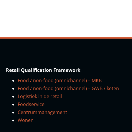
Retail Qualification Framework
Food / non-food (omnichannel) – MKB
Food / non-food (omnichannel) – GWB / keten
Logistiek in de retail
Foodservice
Centrummanagement
Wonen