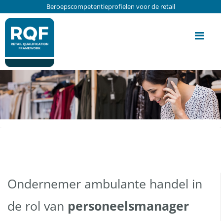
Update cookies preferences
Beroepscompetentieprofielen voor de retail
Me
Ondernemer ambulante handel in
de rol van
personeelsmanager