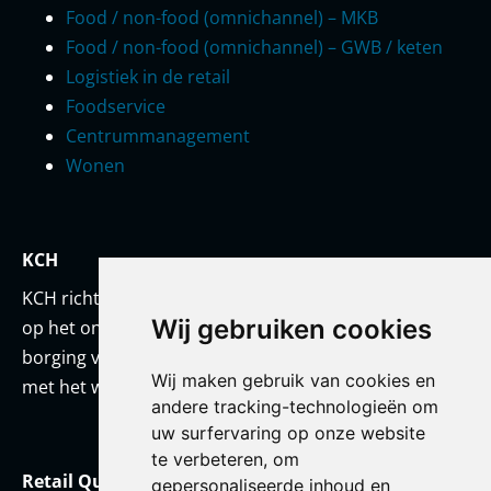
Food / non-food (omnichannel) – MKB
Food / non-food (omnichannel) – GWB / keten
Logistiek in de retail
Foodservice
Centrummanagement
Wonen
KCH
KCH richt zich met een team van onderwijskundigen
Wij gebruiken cookies
op het ontwikkelen van prestatiestandaarden en
borging van kwaliteit. KCH werkt altijd in co-creatie
Wij maken gebruik van cookies en
met het werkveld en/of met haar opdrachtgever.
andere tracking-technologieën om
uw surfervaring op onze website
te verbeteren, om
Retail Qualification Framework
gepersonaliseerde inhoud en