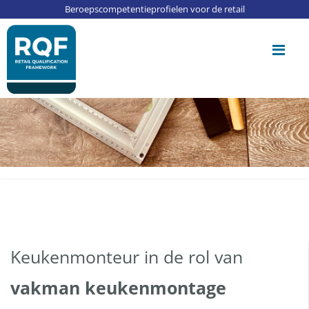
Update cookies preferences
Beroepscompetentieprofielen voor de retail
Me
Keukenmonteur in de rol van
vakman keukenmontage