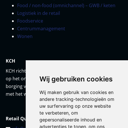
Food / non-food (omnichannel) – GWB / keten
Logistiek in de retail
Foodservice
Centrummanagement
Wonen
KCH
KCH richt zich met een team van onderwijskundigen
Wij gebruiken cookies
op het ontwikkelen van prestatiestandaarden en
borging van kwaliteit. KCH werkt altijd in co-creatie
Wij maken gebruik van cookies en
met het werkveld en/of met haar opdrachtgever.
andere tracking-technologieën om
uw surfervaring op onze website
te verbeteren, om
Retail Qualification Framework
gepersonaliseerde inhoud en
advertenties te tonen, om ons