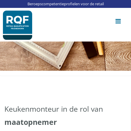
Update cookies preferences
Beroepscompetentieprofielen voor de retail
Me
Keukenmonteur in de rol van
maatopnemer