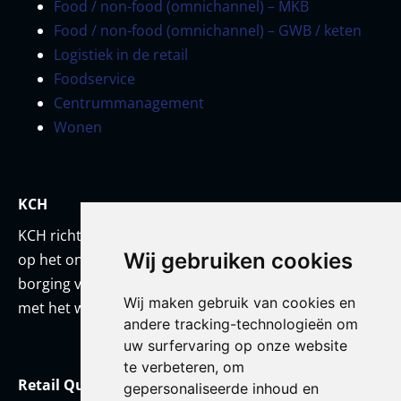
Food / non-food (omnichannel) – MKB
Food / non-food (omnichannel) – GWB / keten
Logistiek in de retail
Foodservice
Centrummanagement
Wonen
KCH
KCH richt zich met een team van onderwijskundigen
Wij gebruiken cookies
op het ontwikkelen van prestatiestandaarden en
borging van kwaliteit. KCH werkt altijd in co-creatie
Wij maken gebruik van cookies en
met het werkveld en/of met haar opdrachtgever.
andere tracking-technologieën om
uw surfervaring op onze website
te verbeteren, om
Retail Qualification Framework
gepersonaliseerde inhoud en