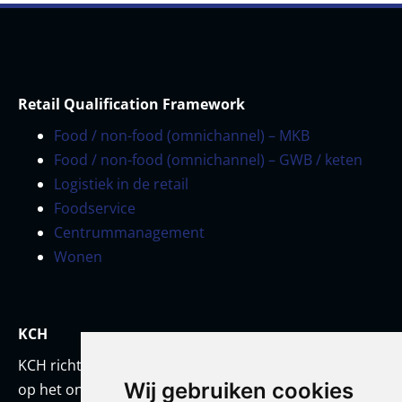
Retail Qualification Framework
Food / non-food (omnichannel) – MKB
Food / non-food (omnichannel) – GWB / keten
Logistiek in de retail
Foodservice
Centrummanagement
Wonen
KCH
KCH richt zich met een team van onderwijskundigen
Wij gebruiken cookies
op het ontwikkelen van prestatiestandaarden en