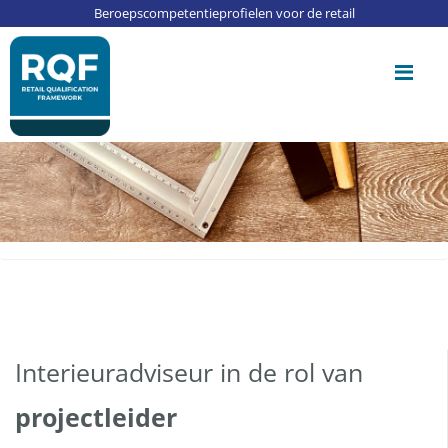
Update cookies preferences
Beroepscompetentieprofielen voor de retail
Me
Interieuradviseur in de rol van
projectleider