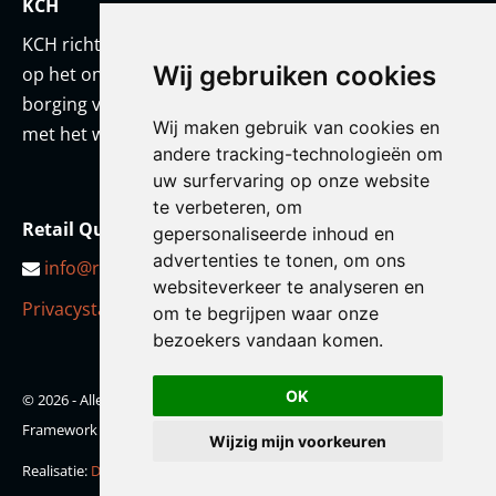
KCH
KCH richt zich met een team van onderwijskundigen
Wij gebruiken cookies
op het ontwikkelen van prestatiestandaarden en
borging van kwaliteit. KCH werkt altijd in co-creatie
Wij maken gebruik van cookies en
met het werkveld en/of met haar opdrachtgever.
andere tracking-technologieën om
uw surfervaring op onze website
te verbeteren, om
Retail Qualification Framework
gepersonaliseerde inhoud en
advertenties te tonen, om ons
info@retailqf.nl
websiteverkeer te analyseren en
Privacystatement
om te begrijpen waar onze
bezoekers vandaan komen.
OK
© 2026 - Alle rechten voorbehouden - Retail Qualification
Framework
Wijzig mijn voorkeuren
Realisatie:
Doelbewust Online Marketing