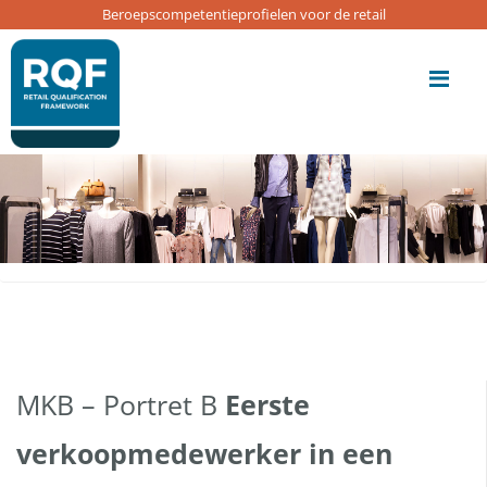
Update cookies preferences
Beroepscompetentieprofielen voor de retail
Me
MKB – Portret B
Eerste
verkoopmedewerker in een