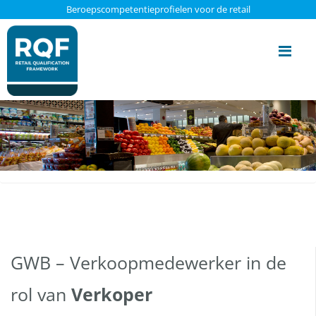
Update cookies preferences
Beroepscompetentieprofielen voor de retail
Me
GWB – Verkoopmedewerker in de
rol van
Verkoper