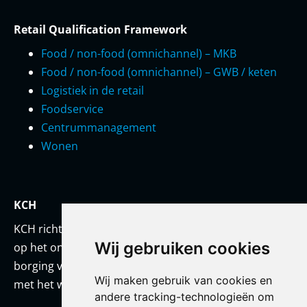
Retail Qualification Framework
Food / non-food (omnichannel) – MKB
Food / non-food (omnichannel) – GWB / keten
Logistiek in de retail
Foodservice
Centrummanagement
Wonen
KCH
KCH richt zich met een team van onderwijskundigen
Wij gebruiken cookies
op het ontwikkelen van prestatiestandaarden en
borging van kwaliteit. KCH werkt altijd in co-creatie
Wij maken gebruik van cookies en
met het werkveld en/of met haar opdrachtgever.
andere tracking-technologieën om