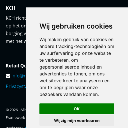
KCH
KCH richt zich met een team van onderwijskundigen
Wij gebruiken cookies
op het ontwikkelen van prestatiestandaarden en
borging van kwaliteit. KCH werkt altijd in co-creatie
Wij maken gebruik van cookies en
met het werkveld en/of met haar opdrachtgever.
andere tracking-technologieën om
uw surfervaring op onze website
te verbeteren, om
Retail Qualification Framework
gepersonaliseerde inhoud en
advertenties te tonen, om ons
info@retailqf.nl
websiteverkeer te analyseren en
Privacystatement
om te begrijpen waar onze
bezoekers vandaan komen.
OK
© 2026 - Alle rechten voorbehouden - Retail Qualification
Framework
Wijzig mijn voorkeuren