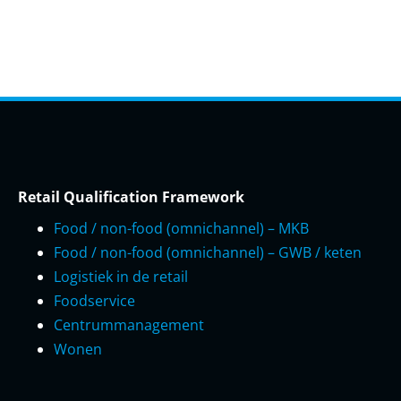
Retail Qualification Framework
Food / non-food (omnichannel) – MKB
Food / non-food (omnichannel) – GWB / keten
Logistiek in de retail
Foodservice
Centrummanagement
Wonen