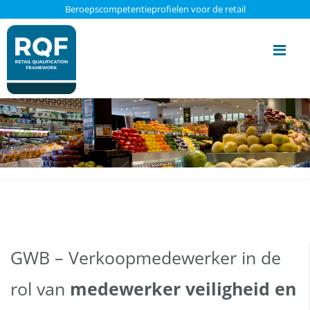
Update cookies preferences
Beroepscompetentieprofielen voor de retail
Me
GWB – Verkoopmedewerker in de
rol van
medewerker veiligheid en