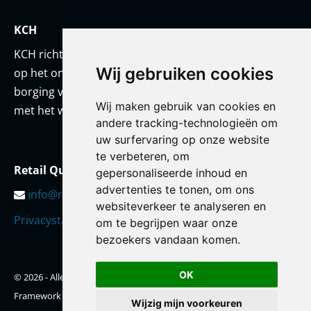
KCH
KCH richt zich met een team van onderwijskundigen
Wij gebruiken cookies
op het ontwikkelen van prestatiestandaarden en
borging van kwaliteit. KCH werkt altijd in co-creatie
Wij maken gebruik van cookies en
met het werkveld en/of met haar opdrachtgever.
andere tracking-technologieën om
uw surfervaring op onze website
te verbeteren, om
Retail Qualification Framework
gepersonaliseerde inhoud en
advertenties te tonen, om ons
info@retailqf.nl
websiteverkeer te analyseren en
Privacystatement
om te begrijpen waar onze
bezoekers vandaan komen.
OK
© 2026 - Alle rechten voorbehouden - Retail Qualification
Framework
Wijzig mijn voorkeuren