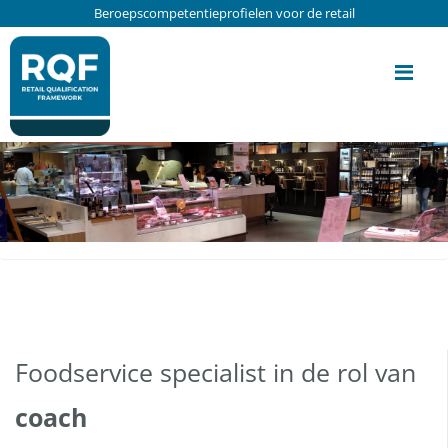
Update cookies preferences
Beroepscompetentieprofielen voor de retail
Me
Foodservice specialist in de rol van
coach