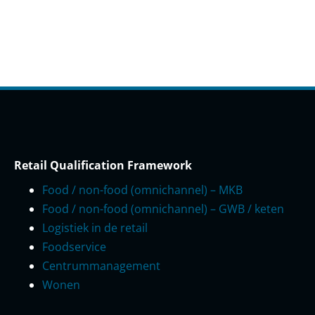
Retail Qualification Framework
Food / non-food (omnichannel) – MKB
Food / non-food (omnichannel) – GWB / keten
Logistiek in de retail
Foodservice
Centrummanagement
Wonen